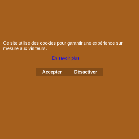
Plan d'accès
Conditions de vente
Contact
Paiement
Ce site utilise des cookies pour garantir une expérience sur
mesure aux visiteurs.
En savoir plus
Accepter
Désactiver
Boutique en ligne créés
avec le logiciel
eCommerce ShopFactory