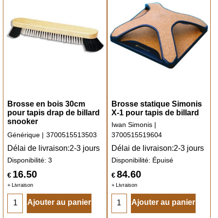
Brosse en bois 30cm
Brosse statique Simonis
pour tapis drap de billard
X-1 pour tapis de billard
snooker
Iwan Simonis
Générique
3700515513503
3700515519604
Délai de livraison:
2-3 jours
Délai de livraison:
2-3 jours
Disponibilité
: 3
Disponibilité
: Épuisé
16.50
84.60
€
€
+ Livraison
+ Livraison
Ajouter au panier
Ajouter au panier