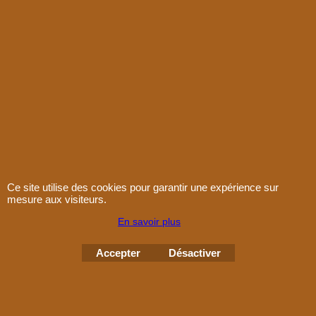
Plan d'accès
Conditions de vente
Contact
Paiement
Ce site utilise des cookies pour garantir une expérience sur
mesure aux visiteurs.
Boutique en ligne créés
En savoir plus
avec le logiciel
eCommerce ShopFactory
Accepter
Désactiver