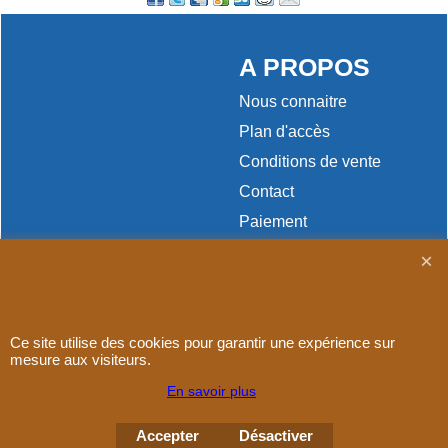
A PROPOS
Nous connaitre
Plan d'accès
Conditions de vente
Contact
Paiement
Ce site utilise des cookies pour garantir une expérience sur
Boutique en ligne créés
mesure aux visiteurs.
avec le logiciel
eCommerce ShopFactory
En savoir plus
Accepter
Désactiver