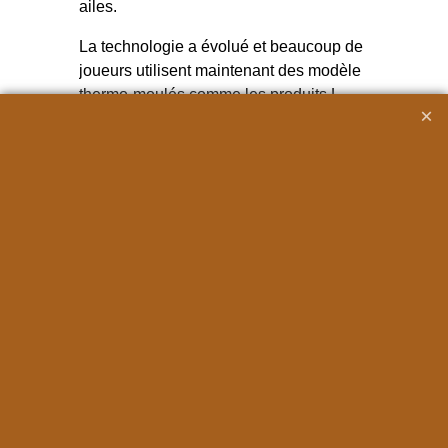
ailes.
La technologie a évolué et beaucoup de
joueurs utilisent maintenant des modèle
thermo-moulés comme les produits L-
Style, Cosmo Fit Flight ou les modèles
Clic et Solo de chez Harrows. Ces
modèles sont plus épais et plus rigides
et permettent de conserver des ailes
ouvertes à 90° a condition d'en prendre
soin et de les stocker dans des étuis
appropriés. Ces ailettes ont également
souvent un modèle d'accroche à la tige
plus perfectionné évitant à l'ailette de se
détacher de la tige. Leur point faible est
leur prix, plus conséquent qu'une ailette
cartonnée classique.