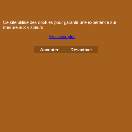
A PROPOS
Ce site utilise des cookies pour garantir une expérience sur
Nous connaitre
mesure aux visiteurs.
Plan d'accès
En savoir plus
Conditions de vente
Accepter
Désactiver
Contact
Paiement
Boutique en ligne créés
avec le logiciel
eCommerce ShopFactory