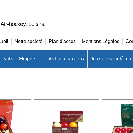
 Air-hockey, Loisirs,
ueil
Notre societé
Plan d'accès
Mentions Légales
Con
- Darts
Flippers
Tarifs Location Jeux
Jeux de societé- cart