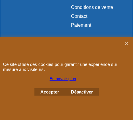
Conditions de vente
Contact
Paiement
Boutique en ligne créés
Ce site utilise des cookies pour garantir une expérience sur
avec le logiciel
mesure aux visiteurs.
eCommerce ShopFactory
En savoir plus
Accepter
Désactiver