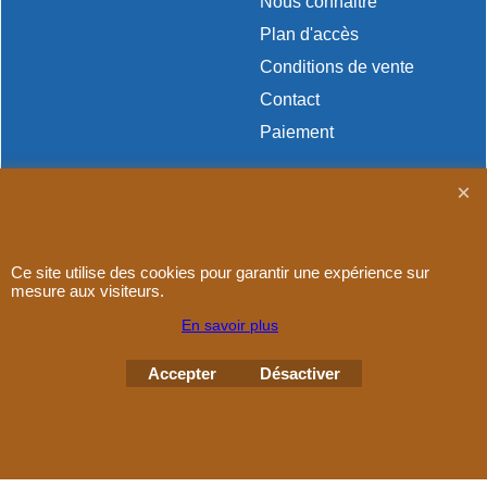
Nous connaitre
Plan d'accès
Conditions de vente
Contact
Paiement
Ce site utilise des cookies pour garantir une expérience sur
Boutique en ligne créés
avec le logiciel
mesure aux visiteurs.
eCommerce ShopFactory
En savoir plus
Accepter
Désactiver