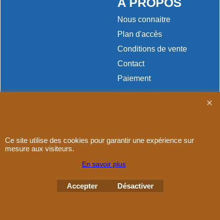
A PROPOS
Nous connaitre
Plan d'accès
Conditions de vente
Contact
Paiement
Ce site utilise des cookies pour garantir une expérience sur
Boutique en ligne créés
avec le logiciel
mesure aux visiteurs.
eCommerce ShopFactory
En savoir plus
Accepter
Désactiver