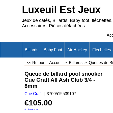
Luxeuil Est Jeux
Jeux de cafés, Billards, Baby-foot, fléchettes,
Accessoires, Pièces détachées
Acc
Billards
Baby Foot
Air Hockey
Flechettes 
<< Retour
|
Accueil
>
Billards
>
Queues de Bi
Queue de billard pool snooker
Cue Craft All Ash Club 3/4 -
8mm
Cue Craft
3700515539107
€
105.00
+ Livraison