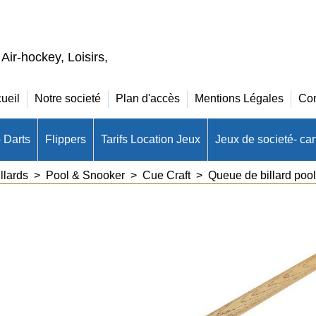
 Air-hockey, Loisirs,
ueil
Notre societé
Plan d'accès
Mentions Légales
Con
- Darts
Flippers
Tarifs Location Jeux
Jeux de societé- cart
llards
>
Pool & Snooker
>
Cue Craft
>
Queue de billard pool