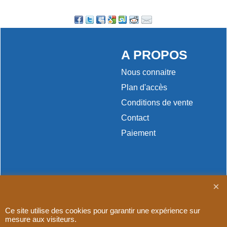
A PROPOS
Nous connaitre
Plan d'accès
Conditions de vente
Contact
Paiement
Boutique en ligne créés
avec le logiciel
eCommerce ShopFactory
Ce site utilise des cookies pour garantir une expérience sur
mesure aux visiteurs.