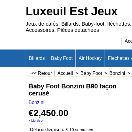
Luxeuil Est Jeux
Jeux de cafés, Billards, Baby-foot, fléchettes,
Accessoires, Pièces détachées
Acc
Billards
Baby Foot
Air Hockey
Flechettes 
<< Retour
|
Accueil
>
Baby Foot
>
Bonzini
Baby Foot Bonzini B90 façon
cerusé
Bonzini
€
2,450.00
+ Livraison
Délai de livraison:
8-10 semaines