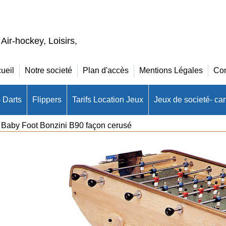
 Air-hockey, Loisirs,
ueil
Notre societé
Plan d'accès
Mentions Légales
Con
- Darts
Flippers
Tarifs Location Jeux
Jeux de societé- cart
>
Baby Foot Bonzini B90 façon cerusé