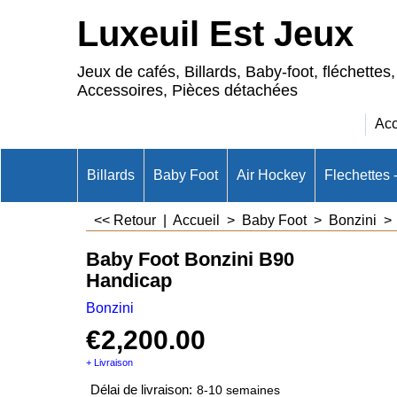
Luxeuil Est Jeux
Jeux de cafés, Billards, Baby-foot, fléchettes,
Accessoires, Pièces détachées
Acc
Billards
Baby Foot
Air Hockey
Flechettes 
<< Retour
|
Accueil
>
Baby Foot
>
Bonzini
Baby Foot Bonzini B90
Handicap
Bonzini
€
2,200.00
+ Livraison
Délai de livraison:
8-10 semaines