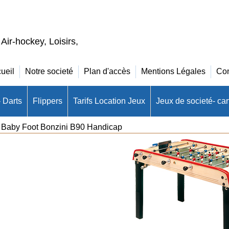
 Air-hockey, Loisirs,
ueil
Notre societé
Plan d'accès
Mentions Légales
Con
- Darts
Flippers
Tarifs Location Jeux
Jeux de societé- cart
>
Baby Foot Bonzini B90 Handicap