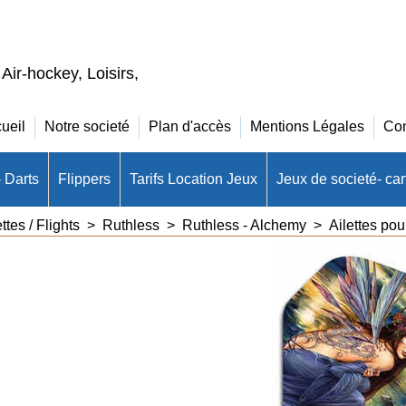
 Air-hockey, Loisirs,
ueil
Notre societé
Plan d'accès
Mentions Légales
Con
- Darts
Flippers
Tarifs Location Jeux
Jeux de societé- cart
ettes / Flights
>
Ruthless
>
Ruthless - Alchemy
>
Ailettes pou