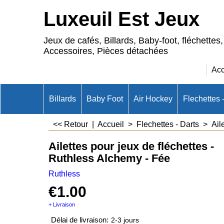
Luxeuil Est Jeux
Jeux de cafés, Billards, Baby-foot, fléchettes,
Accessoires, Pièces détachées
Acc
Billards
Baby Foot
Air Hockey
Flechettes 
<< Retour
|
Accueil
>
Flechettes - Darts
>
Ail
Ailettes pour jeux de fléchettes -
Ruthless Alchemy - Fée
Ruthless
€
1.00
+ Livraison
Délai de livraison:
2-3 jours