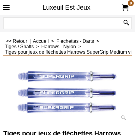
0
Luxeuil Est Jeux
<< Retour
|
Accueil
>
Flechettes - Darts
>
Tiges / Shafts
>
Harrows - Nylon
>
Tiges pour jeux de fléchettes Harrows SuperGrip Medium vio
Tiges pour jeux de fléchettes Harrows