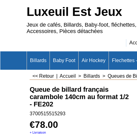
Luxeuil Est Jeux
Jeux de cafés, Billards, Baby-foot, fléchettes,
Accessoires, Pièces détachées
Acc
Billards
Baby Foot
Air Hockey
Flechettes 
<< Retour
|
Accueil
>
Billards
>
Queues de Bi
Queue de billard français
carambole 140cm au format 1/2
- FE202
3700515515293
€
78.00
+ Livraison