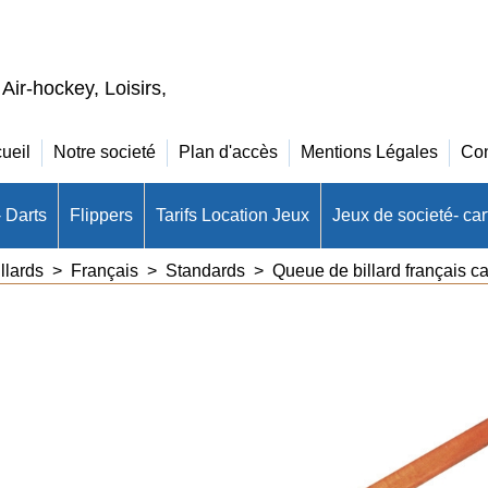
 Air-hockey, Loisirs,
ueil
Notre societé
Plan d'accès
Mentions Légales
Con
- Darts
Flippers
Tarifs Location Jeux
Jeux de societé- cart
llards
>
Français
>
Standards
>
Queue de billard français 