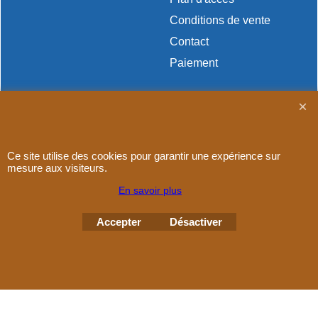
Conditions de vente
Contact
Paiement
Boutique en ligne créés
Ce site utilise des cookies pour garantir une expérience sur
avec le logiciel
mesure aux visiteurs.
eCommerce ShopFactory
En savoir plus
Accepter
Désactiver