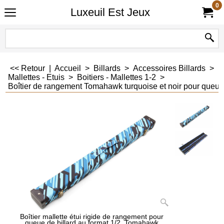
0
Luxeuil Est Jeux
<< Retour
|
Accueil
>
Billards
>
Accessoires Billards
>
Mallettes - Etuis
>
Boitiers - Mallettes 1-2
>
Boîtier de rangement Tomahawk turquoise et noir pour queue 
Boîtier mallette étui rigide de rangement pour
queue de billard au format 1/2, Tomahawk