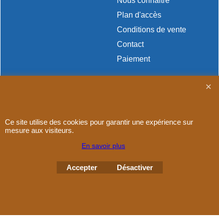
Nous connaitre
Plan d'accès
Conditions de vente
Contact
Paiement
Ce site utilise des cookies pour garantir une expérience sur
Boutique en ligne créés
avec le logiciel
mesure aux visiteurs.
eCommerce ShopFactory
En savoir plus
Accepter
Désactiver