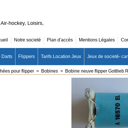
 Air-hockey, Loisirs,
ueil
Notre societé
Plan d'accès
Mentions Légales
Con
- Darts
Flippers
Tarifs Location Jeux
Jeux de societé- cart
hées pour flipper
>
Bobines
>
Bobine neuve flipper Gottlieb 