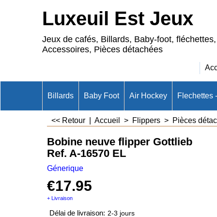
Luxeuil Est Jeux
Jeux de cafés, Billards, Baby-foot, fléchettes,
Accessoires, Pièces détachées
Acc
Billards
Baby Foot
Air Hockey
Flechettes 
<< Retour
|
Accueil
>
Flippers
>
Pièces détac
Bobine neuve flipper Gottlieb
Ref. A-16570 EL
Génerique
€
17.95
+ Livraison
Délai de livraison:
2-3 jours