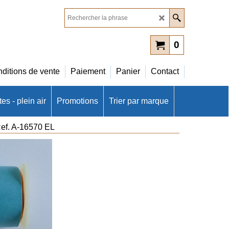
0
ditions de vente
Paiement
Panier
Contact
es - plein air
Promotions
Trier par marque
Ref. A-16570 EL