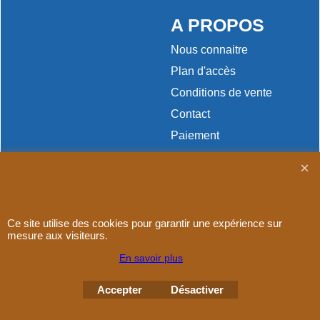
A PROPOS
Nous connaitre
Plan d'accès
Conditions de vente
Contact
Paiement
Ce site utilise des cookies pour garantir une expérience sur
Boutique en ligne créés
avec le logiciel
mesure aux visiteurs.
eCommerce ShopFactory
En savoir plus
Accepter
Désactiver