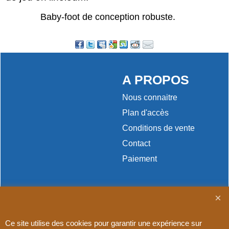
Baby-foot de conception robuste.
A PROPOS
Nous connaitre
Plan d'accès
Conditions de vente
Contact
Paiement
Ce site utilise des cookies pour garantir une expérience sur
Boutique en ligne créés
avec le logiciel