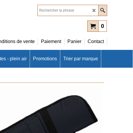
0
ditions de vente
Paiement
Panier
Contact
es - plein air
Promotions
Trier par marque