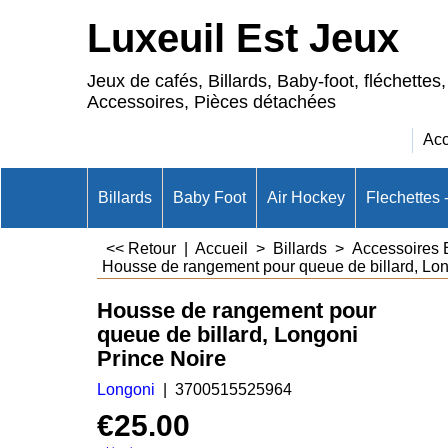
Luxeuil Est Jeux
Jeux de cafés, Billards, Baby-foot, fléchettes,
Accessoires, Pièces détachées
Acc
Billards
Baby Foot
Air Hockey
Flechettes 
<< Retour
|
Accueil
>
Billards
>
Accessoires B
Housse de rangement pour queue de billard, Lon
Housse de rangement pour
queue de billard, Longoni
Prince Noire
Longoni
3700515525964
€
25.00