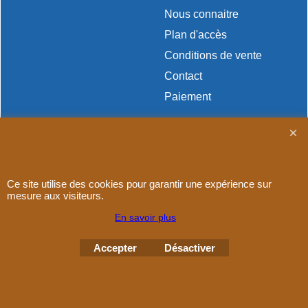
Nous connaitre
Plan d'accès
Conditions de vente
Contact
Paiement
Ce site utilise des cookies pour garantir une expérience sur
Boutique en ligne créés
avec le logiciel
mesure aux visiteurs.
eCommerce ShopFactory
En savoir plus
Accepter
Désactiver