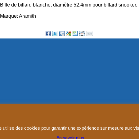
Bille de billard blanche, diamètre 52.4mm pour billard snooker.
Marque: Aramith
Boutique en ligne créés
avec le logiciel
eCommerce ShopFactory
e utilise des cookies pour garantir une expérience sur mesure aux vis
En savoir plus