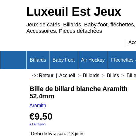
Luxeuil Est Jeux
Jeux de cafés, Billards, Baby-foot, fléchettes,
Accessoires, Pièces détachées
Acc
Billards
Baby Foot
Air Hockey
Flechettes 
<< Retour
|
Accueil
>
Billards
>
Billes
>
Bille
Bille de billard blanche Aramith
52.4mm
Aramith
€
9.50
+ Livraison
Délai de livraison:
2-3 jours