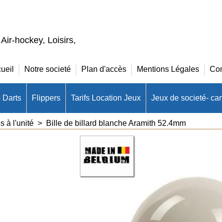
 Air-hockey, Loisirs,
ueil
Notre societé
Plan d'accès
Mentions Légales
Con
- Darts
Flippers
Tarifs Location Jeux
Jeux de societé- cart
s à l'unité
>
Bille de billard blanche Aramith 52.4mm