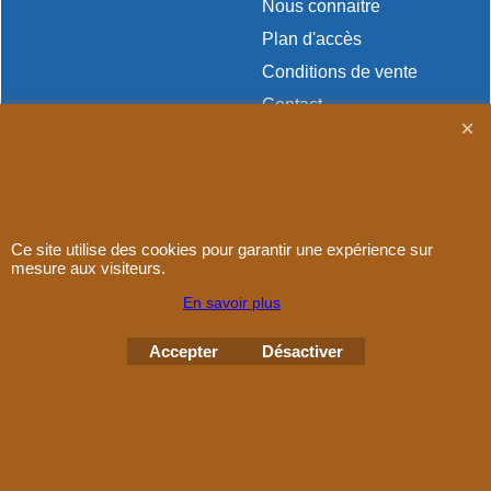
Nous connaitre
Plan d'accès
Conditions de vente
Contact
Paiement
Ce site utilise des cookies pour garantir une expérience sur
mesure aux visiteurs.
Boutique en ligne créés
avec le logiciel
eCommerce ShopFactory
En savoir plus
Accepter
Désactiver