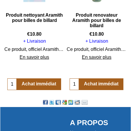
-
Produit nettoyant Aramith
Produit renovateur
pour billes de billard
Aramith pour billes de
billard
€
10.80
€
10.80
+ Livraison
+ Livraison
r billes de billards.
Ce produit, officiel Aramith est spécialement concu pour nettoyer vos billes de billard et leur redonner l'éclat du neuf.
Ce produit, officiel Aramith est spécialement concu pour renover vos billes de billard et leur redonner l'éclat du neuf.
En savoir plus
En savoir plus
Achat immédiat
Achat immédiat
A PROPOS