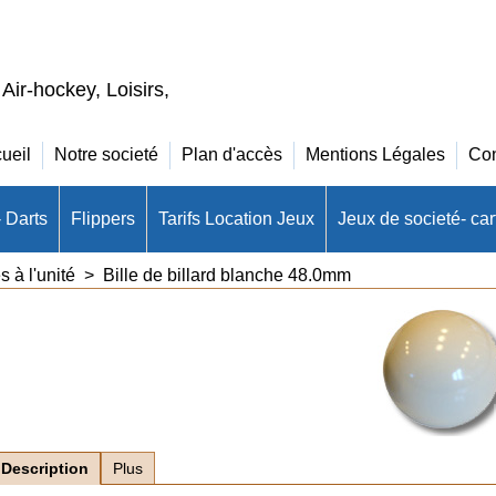
 Air-hockey, Loisirs,
ueil
Notre societé
Plan d'accès
Mentions Légales
Con
- Darts
Flippers
Tarifs Location Jeux
Jeux de societé- cart
s à l'unité
>
Bille de billard blanche 48.0mm
Description
Plus