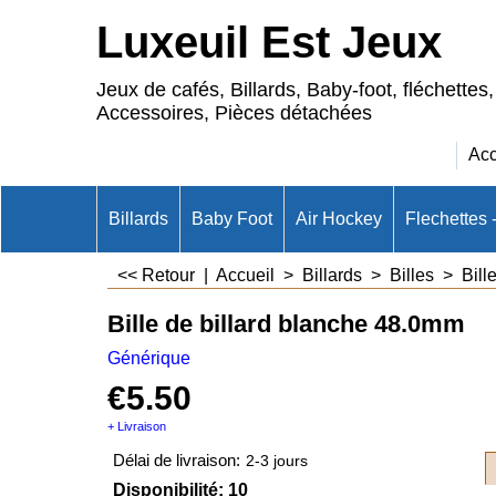
Luxeuil Est Jeux
Jeux de cafés, Billards, Baby-foot, fléchettes,
Accessoires, Pièces détachées
Acc
Billards
Baby Foot
Air Hockey
Flechettes 
<< Retour
|
Accueil
>
Billards
>
Billes
>
Bille
Bille de billard blanche 48.0mm
Générique
€
5.50
+ Livraison
Délai de livraison:
2-3 jours
Disponibilité
: 10