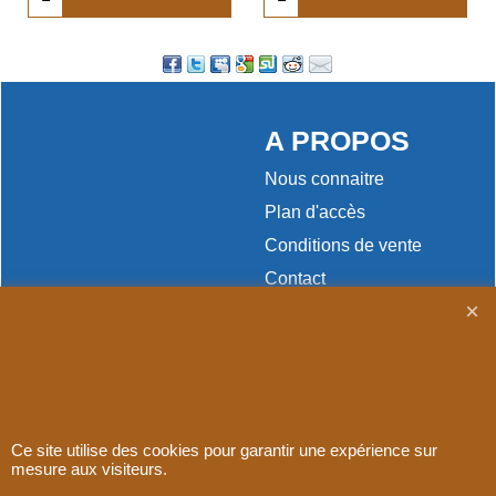
A PROPOS
Nous connaitre
Plan d'accès
Conditions de vente
Contact
Paiement
Ce site utilise des cookies pour garantir une expérience sur
Boutique en ligne créés
avec le logiciel
mesure aux visiteurs.
eCommerce ShopFactory