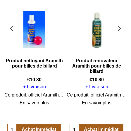
-
Produit nettoyant Aramith
Produit renovateur
pour billes de billard
Aramith pour billes de
billard
€
10.80
€
10.80
+ Livraison
+ Livraison
r billes de billards.
Ce produit, officiel Aramith est spécialement concu pour nettoyer vos billes de billard et leur redonner l'éclat du neuf.
Ce produit, officiel Aramith est spécialement concu pour renover vos billes de billard et leur redonner l'éclat du neuf.
En savoir plus
En savoir plus
Achat immédiat
Achat immédiat