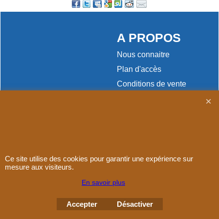
A PROPOS
Nous connaitre
Plan d'accès
Conditions de vente
Contact
Paiement
Ce site utilise des cookies pour garantir une expérience sur
mesure aux visiteurs.
Boutique en ligne créés
avec le logiciel
En savoir plus
eCommerce ShopFactory
Accepter
Désactiver