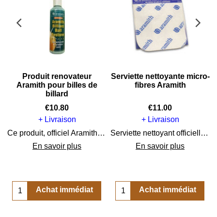
Produit renovateur
Serviette nettoyante micro-
Aramith pour billes de
fibres Aramith
billard
€
10.80
€
11.00
+ Livraison
+ Livraison
arque Aramith
Ce produit, officiel Aramith est spécialement concu pour renover vos billes de billard et leur redonner l'éclat du neuf.
Serviette nettoyant officielle en micro-fibres Aramith pour billes de billards.
En savoir plus
En savoir plus
Achat immédiat
Achat immédiat